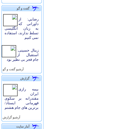
گفت و گو
رضايي: از
داورانی که
به زبان انگلیسی
تسلط ندارند، استفاده
نمی کنیم
زینال حسینی:
استقبال از
جام فجر بی نظیر بود
آرشيو گفت و گو
گزارش
بیمه رازی
ایران
مقتدرانه بر سکوی
قهرمانی ایستاد/
برترین های جام هشتم
آرشيو گزارش
آمار سايت