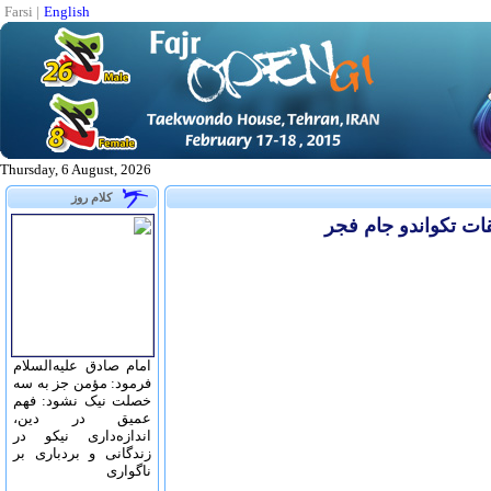
Farsi
|
English
Thursday, 6 August, 2026
کلام روز
امام صادق علیه‌السلام
فرمود: مؤمن جز به سه
خصلت نیک نشود: فهم
عمیق در دین،
اندازه‌دارى نیکو در
زندگانى و بردبارى بر
ناگوارى