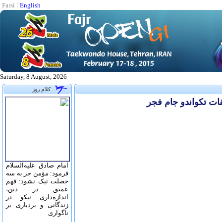
Farsi
|
English
Saturday, 8 August, 2026
کلام روز
امام صادق علیه‌السلام
فرمود: مؤمن جز به سه
خصلت نیک نشود: فهم
عمیق در دین،
اندازه‌دارى نیکو در
زندگانى و بردبارى بر
ناگوارى