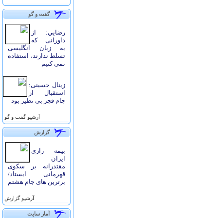
گفت و گو
رضايي: از
داورانی که
به زبان انگلیسی
تسلط ندارند، استفاده
نمی کنیم
زینال حسینی:
استقبال از
جام فجر بی نظیر بود
آرشيو گفت و گو
گزارش
بیمه رازی
ایران
مقتدرانه بر سکوی
قهرمانی ایستاد/
برترین های جام هشتم
آرشيو گزارش
آمار سايت