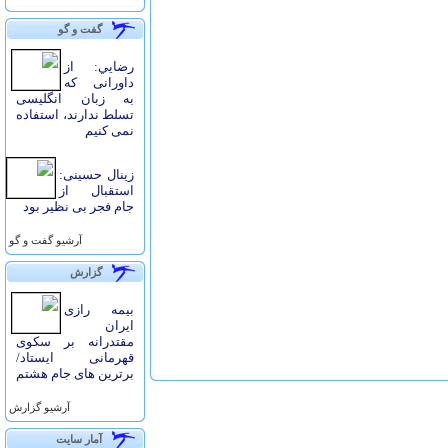
گفت و گو
رضايي: از
داورانی که
به زبان انگلیسی
تسلط ندارند، استفاده
نمی کنیم
زینال حسینی:
استقبال از
جام فجر بی نظیر بود
آرشيو گفت و گو
گزارش
بیمه رازی
ایران
مقتدرانه بر سکوی
قهرمانی ایستاد/
برترین های جام هشتم
آرشيو گزارش
آمار سايت