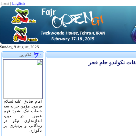
Farsi
|
English
Sunday, 9 August, 2026
کلام روز
امام صادق علیه‌السلام
فرمود: مؤمن جز به سه
خصلت نیک نشود: فهم
عمیق در دین،
اندازه‌دارى نیکو در
زندگانى و بردبارى بر
ناگوارى