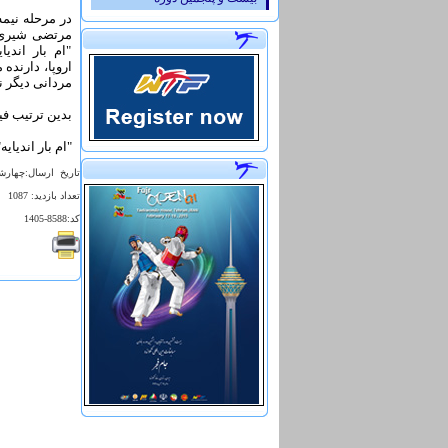
در مرحله نیمه
مرتضی شیری د
"ام بار اندی
مردانی دیگر نماینده فرانس
بدین ترتیب فی
"ام بار اندیا
تاريخ ارسال:چهارشنبه 29 بهمن 1393 
تعداد بازديد: 1087
کد:8588-1405