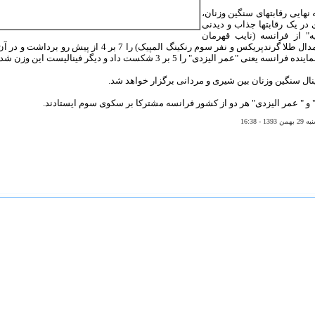
 نهایی رقابتهای سنگین وزنان،
ر یک رقابتها جذاب و دیدنی
ایه" از فرانسه (نایب قهرمان
اروپا، دارنده مدال طلا گرندپریکس و نفر سوم رنکینگ المپیک) را 
ه یعنی "عمر الیزدی" را 5 بر 3 شکست داد و دیگر فینالیست این وزن شد.
نال سنگین وزنان بین شیری و مردانی برگزار خواهد شد.
یه" و " عمر الیزدی" هر دو از کشور فرانسه مشترکا بر سکوی سوم ایستادند.
- 16:38