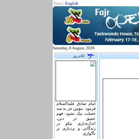
Farsi
|
English
Saturday, 8 August, 2026
کلام روز
امام صادق علیه‌السلام
فرمود: مؤمن جز به سه
خصلت نیک نشود: فهم
عمیق در دین،
اندازه‌دارى نیکو در
زندگانى و بردبارى بر
ناگوارى