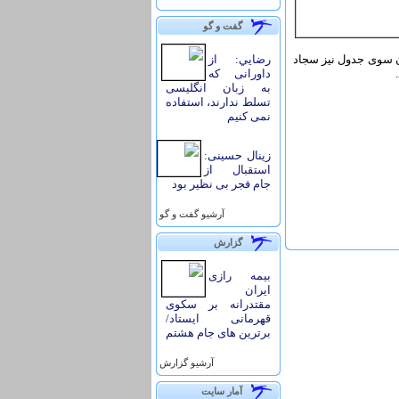
گفت و گو
7 بر 4 از پیش رو برداشت و در آن سوی جدول نیز سجاد
رضايي: از
داورانی که
به زبان انگلیسی
تسلط ندارند، استفاده
نمی کنیم
زینال حسینی:
استقبال از
جام فجر بی نظیر بود
آرشيو گفت و گو
گزارش
بیمه رازی
ایران
مقتدرانه بر سکوی
قهرمانی ایستاد/
برترین های جام هشتم
آرشيو گزارش
آمار سايت