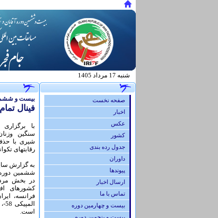
شنبه 17 مرداد 1405
.
بیست و ششمین
صفحه نخست
فینال تمام
اخبار
عكس
با برگزاری م
سنگین وزنا
كشور
شیری با حذف 
جدول رده بندی
رقابتهای تکوا
داوران
به گزارش سای
پيوندها
ششمین دوره 
ارسال اخبار
کشورهای افغ
تماس با ما
بیست و چهارمین دوره
است.
بیست و پنجمین دوره