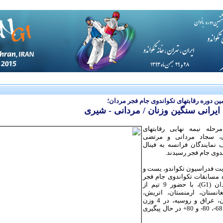
 دوره رقابتهای تکواندوی جام فجر مردان؛
 ایرانی سنگین وزنان / مردانی - شیری
رحله نیمه نهایی رقابتهای
ن، سجاد مردانی و مرتضی
نمایندگان فرانسه به فینال
ندوی جام فجر رسیدند.
ت فدراسیون تکواندو، یست و
مسابقات تکواندوی جام فجر
در بخش مردان (G1)، با حضور 9 تیم از
انستان، ارمنستان، اتریش،
فرانسه، ایران، عراق و روسیه، در 4 وزن
المپیکی 58-، 68-، 80- و 80+ در حال پیگیری