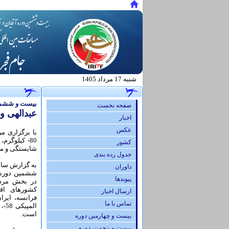
شنبه 17 مرداد 1405
.
بیست و ششمین
صفحه نخست
عبدالهی و
اخبار
عكس
با برگزاری مر
80- کیلوگرم،
كشور
شایستگی و مقت
جدول رده بندی
به گزارش سای
داوران
ششمین دوره 
پيوندها
کشورهای افغ
ارسال اخبار
تماس با ما
است.
بیست و چهارمین دوره
بیست و پنجمین دوره