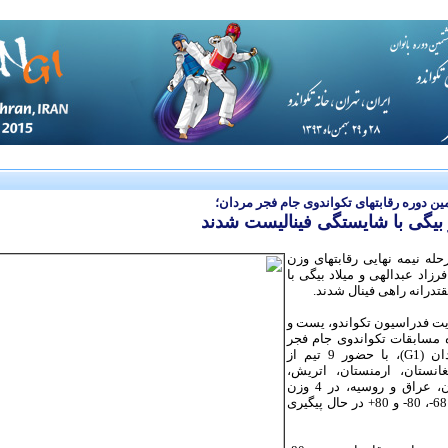
 دوره رقابتهای تکواندوی جام فجر مردان؛
 بیگی با شایستگی فینالیست شدند
حله نیمه نهایی رقابتهای وزن
 فرزاد عبدالهی و میلاد بیگی با
درانه راهی فینال شدند.
ت فدراسیون تکواندو، یست و
مسابقات تکواندوی جام فجر
در بخش مردان (G1)، با حضور 9 تیم از
انستان، ارمنستان، اتریش،
فرانسه، ایران، عراق و روسیه، در 4 وزن
المپیکی 58-، 68-، 80- و 80+ در حال پیگیری