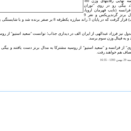
در مرحله نیمه نهایی رقابتهای وزن 80-
اد بیگی رو در روی "توران
فرانسه (نایب قهرمان اروپا،
دارنده 2 مدال برنز گرندپریکس و نفر 9
رنکینگ المپیک) قرار گرفت که در پایان 3 راند مبارزه یکطرفه 8 بر صفر بر
 و به فینال وزن سوم برسد.
وی" از فرانسه و "سعید استیو" از روسیه مشترکا به مدال برنز دست یافتند و بیگی
مصاف هم خواهند رفت.
- 16:35