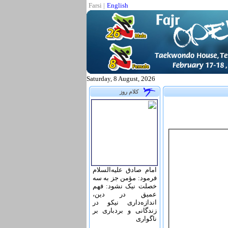
Farsi
|
English
Saturday, 8 August, 2026
کلام روز
امام صادق علیه‌السلام
فرمود: مؤمن جز به سه
خصلت نیک نشود: فهم
عمیق در دین،
اندازه‌دارى نیکو در
زندگانى و بردبارى بر
ناگوارى