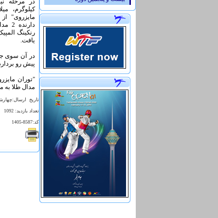
کیلوگرم، میل
مایزروی" از 
یافت.
پیش رو بردارد
"توران مایزر
مدال طلا به 
تاريخ ارسال:چهارشنبه 29 بهمن 1393 
تعداد بازديد: 1092
کد:8587-1405