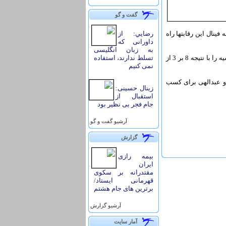
گفت و گو
نده شد و با شایستگی به فینال این رقابتها راه
رضايي: از
داورانی که
به زبان انگلیسی
در آن سوی جدول نیز فرزاد عبدالهی از ایران الف در دیداری جذاب؛ توانست "سعید استیو" از روسیه را با نتیجه 8 بر 3 از
تسلط ندارند، استفاده
نمی کنیم
 و عبدالهی برای کسب
زینال حسینی:
استقبال از
جام فجر بی نظیر بود
آرشيو گفت و گو
گزارش
بیمه رازی
ایران
مقتدرانه بر سکوی
قهرمانی ایستاد/
برترین های جام هشتم
آرشيو گزارش
آمار سايت